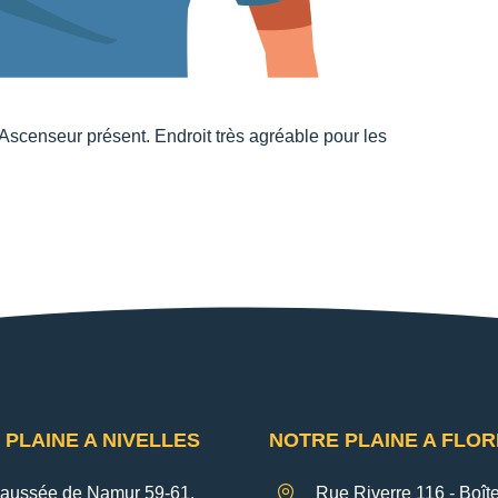
 Ascenseur présent. Endroit très agréable pour les
 PLAINE A NIVELLES
NOTRE PLAINE A FLO
aussée de Namur 59-61,

Rue Riverre 116 - Boîte