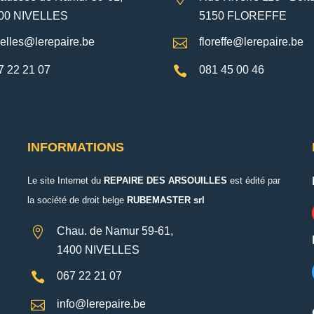
00 NIVELLES
5150 FLOREFFE
velles@lerepaire.be

floreffe@lerepaire.be
7 22 21 07

081 45 00 46
INFORMATIONS
Le site Internet du
REPAIRE DES ARSOUILLES
est édité par
la société de droit belge
RUBEMASTER srl

Chau. de Namur 59-61,
1400 NIVELLES

067 22 21 07

info@lerepaire.be