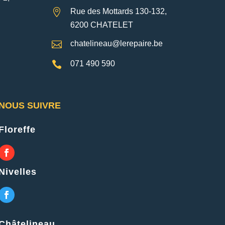

Rue des Mottards 130-132,
6200 CHATELET

chatelineau@lerepaire.be

071 490 590
NOUS SUIVRE
Floreffe
Nivelles
Châtelineau