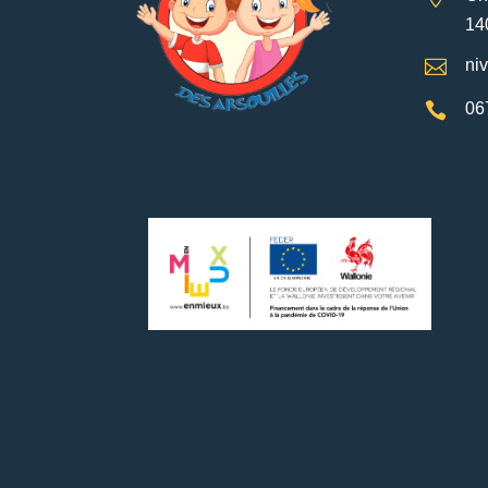
14

ni

06