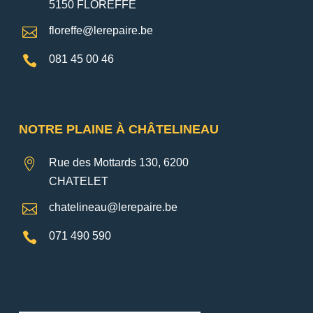
5150 FLOREFFE

floreffe@lerepaire.be

081 45 00 46
NOTRE PLAINE À CHÂTELINEAU

Rue des Mottards 130, 6200
CHATELET

chatelineau@lerepaire.be

071 490 590