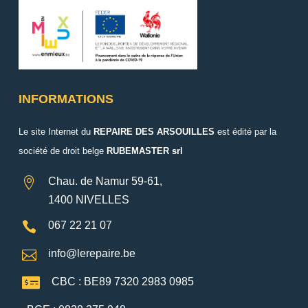
INFORMATIONS
Le site Internet du
REPAIRE DES ARSOUILLES
est édité par la
société de droit belge
RUBEMASTER srl

Chau. de Namur 59-61,
1400 NIVELLES

067 22 21 07

info@lerepaire.be

CBC : BE89 7320 2983 0985